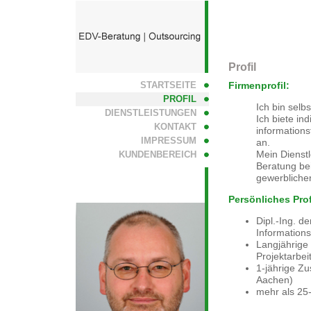
Profil
STARTSEITE
Firmenprofil:
PROFIL
Ich bin selb
DIENSTLEISTUNGEN
Ich biete in
KONTAKT
information
IMPRESSUM
an.
Mein Dienstl
KUNDENBEREICH
Beratung be
gewerbliche
Persönliches Prof
Dipl.-Ing. d
Information
Langjährige 
Projektarbei
1-jährige Zu
Aachen)
mehr als 25